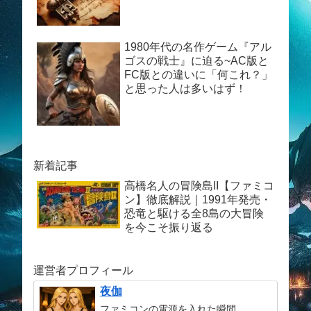
1980年代の名作ゲーム『アル
ゴスの戦士』に迫る~AC版と
FC版との違いに「何これ？」
と思った人は多いはず！
新着記事
高橋名人の冒険島II【ファミコ
ン】徹底解説｜1991年発売・
恐竜と駆ける全8島の大冒険
を今こそ振り返る
運営者プロフィール
夜伽
ファミコンの電源を入れた瞬間、