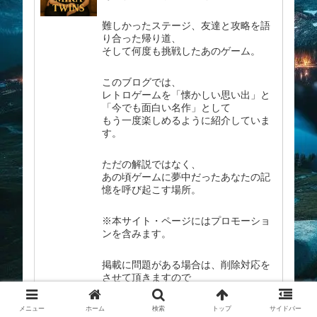
難しかったステージ、友達と攻略を語
り合った帰り道、
そして何度も挑戦したあのゲーム。
このブログでは、
レトロゲームを「懐かしい思い出」と
「今でも面白い名作」として
もう一度楽しめるように紹介していま
す。
ただの解説ではなく、
あの頃ゲームに夢中だったあなたの記
憶を呼び起こす場所。
※本サイト・ページにはプロモーショ
ンを含みます。
掲載に問題がある場合は、削除対応を
させて頂きますので
お手数ですがメールから御一報下さ
い。
メニュー
ホーム
検索
トップ
サイドバー