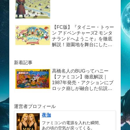
【FC版】『タイニー・トゥー
ン アドベンチャーズ2 モンタ
ナランドへようこそ』を徹底
解説！遊園地を舞台にしたバ
ラエティアクションの魅力を
深掘り
新着記事
高橋名人のBUGってハニー
【ファミコン】徹底解説｜
1987年発売・アクションにブ
ロック崩しが融合した伝説の
異色ゲーム
運営者プロフィール
夜伽
ファミコンの電源を入れた瞬間、
あの頃の空気が戻ってくる。