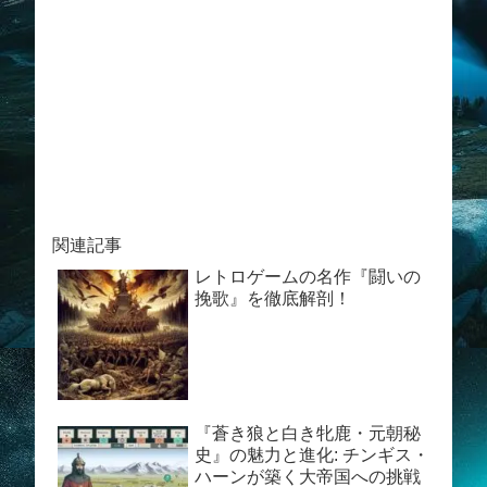
関連記事
レトロゲームの名作『闘いの
挽歌』を徹底解剖！
『蒼き狼と白き牝鹿・元朝秘
史』の魅力と進化: チンギス・
ハーンが築く大帝国への挑戦