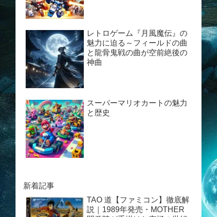
レトロゲーム『月風魔伝』の
魅力に迫る～フィールドの曲
と龍骨鬼戦の曲が空前絶後の
神曲
スーパーマリオカートの魅力
と歴史
新着記事
TAO 道【ファミコン】徹底解
説｜1989年発売・MOTHER