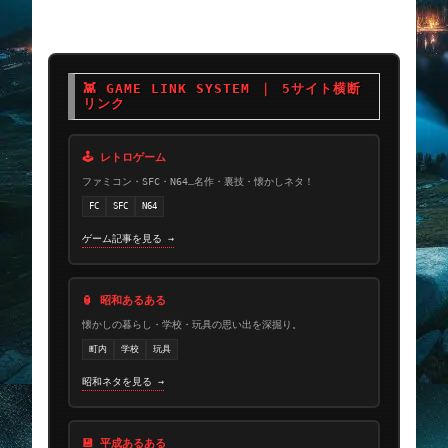
👾 GAME LINK SYSTEM ｜ 5サイト横断
リンク
🕹 レトロゲーム
ファミコン・SFC・N64…名作・裏技・懐かしネタ！
FC
SFC
N64
ゲーム記事を見る →
🏮 昭和あるある
懐かしの暮らし・学校・玩具の思い出を深掘り。
町内
学校
玩具
昭和ネタを見る →
💾 平成あるある