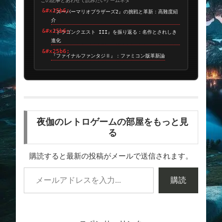
『スーパーマリオブラザーズ2』の挑戦と革新：高難度紹
介
『ドラゴンクエスト III』を振り返る：名作とされしき
進化
『ファイナルファンタジⅡ』：ファミコン版革新論
夜伽のレトロゲームの部屋をもっと見
る
購読すると最新の投稿がメールで送信されます。
購読