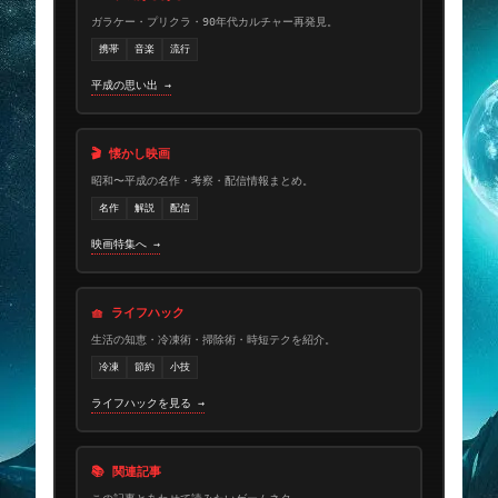
ガラケー・プリクラ・90年代カルチャー再発見。
携帯
音楽
流行
平成の思い出 →
🎬 懐かし映画
昭和〜平成の名作・考察・配信情報まとめ。
名作
解説
配信
映画特集へ →
🧺 ライフハック
生活の知恵・冷凍術・掃除術・時短テクを紹介。
冷凍
節約
小技
ライフハックを見る →
📚 関連記事
この記事とあわせて読みたいゲームネタ