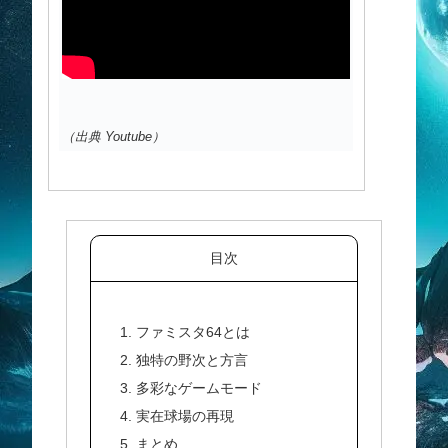
（出典 Youtube）
目次
1. ファミスタ64とは
2. 独特の野次と方言
3. 多彩なゲームモード
4. 実在球場の再現
5. まとめ