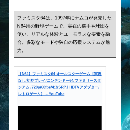
ファミスタ64は、1997年にナムコが発売した
N64用の野球ゲームで、実在の選手や球団を
使い、リアルな体験とユーモラスな要素を融
合。多彩なモードや独自の応援システムが魅
力。
【N64】ファミスタ64 オールスターゲーム【実況
なし/初見プレイ/ニンテンドー64/ファミリースタ
ジアム /720p/60fps/4:3/SRPJ HDTVアダプター/
レトロゲーム】 – YouTube