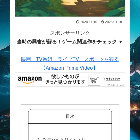
2024.11.10
2025.01.18
スポンサーリンク
当時の興奮が蘇る！ゲーム関連作をチェック ▼
映画、TV番組、ライブTV、スポーツを観る
【Amazon Prime Video】
目次
1. 忍者ハットリくんとは