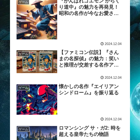
『がんばれゴエモン からく
ゲーム
り道中』の魅力を再発見！
昭和の名作が今なお愛され
る理由
2024.12.04
【ファミコン伝説】『さん
ゲーム
まの名探偵』の魅力：笑い
と推理が交差する名作アド
ベンチャーの全貌
2024.12.04
懐かしの名作『エイリアン
ゲーム
シンドローム』を振り返る
2024.12.04
ロマンシング サ・ガ2: 時を
ゲーム
超える皇帝たちの物語