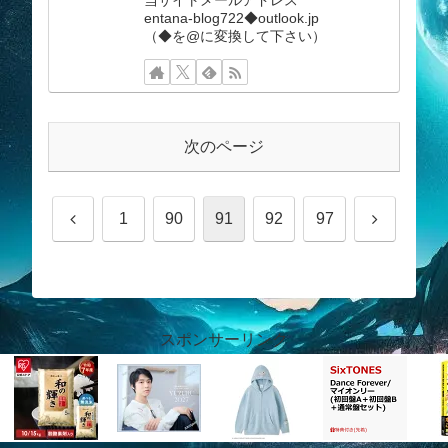
entana-blog722◆outlook.jp
（◆を@に変換して下さい）
次のページ
前
次
1
90
91
92
97
へ
へ
スポンサーリンク