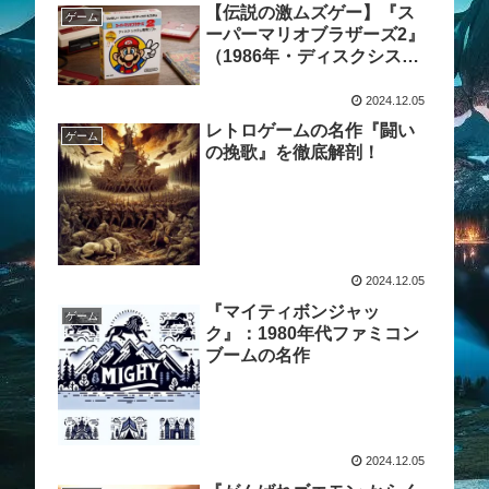
【伝説の激ムズゲー】『ス
ゲーム
ーパーマリオブラザーズ2』
（1986年・ディスクシステ
ム）は、なぜ今もなお「最
高峰の挑戦」と語り継がれ
2024.12.05
るのか？
レトロゲームの名作『闘い
ゲーム
の挽歌』を徹底解剖！
2024.12.05
『マイティボンジャッ
ゲーム
ク』：1980年代ファミコン
ブームの名作
2024.12.05