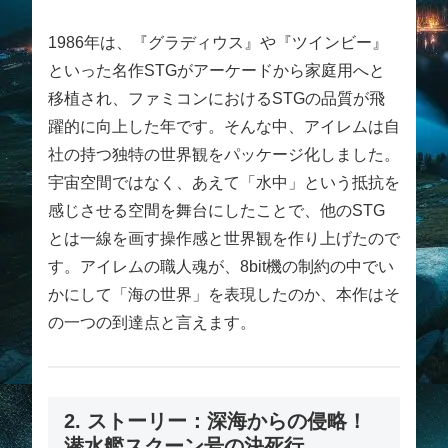
1986年は、『グラディウス』や『ツインビー』
といった名作STGがアーケードから家庭用へと
移植され、ファミコンにおけるSTGの品質が飛
躍的に向上した年です。そんな中、アイレムは自
社の持つ独特の世界観をパッケージ化しました。
宇宙空間ではなく、あえて「水中」という抵抗を
感じさせる空間を舞台にしたことで、他のSTG
とは一線を画す操作感と世界観を作り上げたので
す。アイレムの職人魂が、8bit機の制約の中でい
かにして「海の世界」を表現したのか、本作はそ
の一つの到達点と言えます。
2. ストーリー：深海からの侵略！
潜水艦スクーン号の決死行