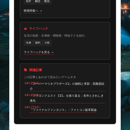
名作
解説
配信
映画特集へ →
🧺 ライフハック
生活の知恵・冷凍術・掃除術・時短テクを紹介。
冷凍
節約
小技
ライフハックを見る →
📚 関連記事
この記事とあわせて読みたいゲームネタ
『スーパーマリオブラザーズ2』の挑戦と革新：高難度紹
介
『ドラゴンクエスト III』を振り返る：名作とされしき
進化
『ファイナルファンタジⅡ』：ファミコン版革新論