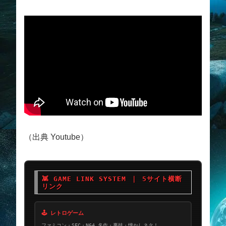
（出典 Youtube）
👾 GAME LINK SYSTEM ｜ 5サイト横断
リンク
🕹 レトロゲーム
ファミコン・SFC・N64…名作・裏技・懐かしネタ！