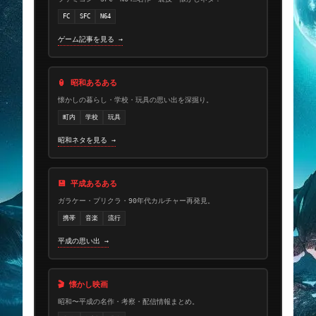
FC
SFC
N64
ゲーム記事を見る →
🏮 昭和あるある
懐かしの暮らし・学校・玩具の思い出を深掘り。
町内
学校
玩具
昭和ネタを見る →
💾 平成あるある
ガラケー・プリクラ・90年代カルチャー再発見。
携帯
音楽
流行
平成の思い出 →
🎬 懐かし映画
昭和〜平成の名作・考察・配信情報まとめ。