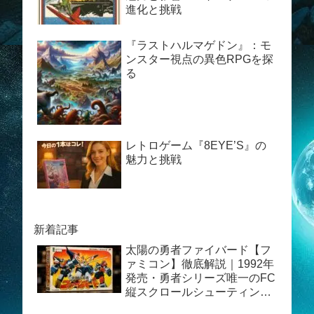
進化と挑戦
『ラストハルマゲドン』：モ
ンスター視点の異色RPGを探
る
レトロゲーム『8EYE’S』の
魅力と挑戦
新着記事
太陽の勇者ファイバード【フ
ァミコン】徹底解説｜1992年
発売・勇者シリーズ唯一のFC
縦スクロールシューティング
を振り返る