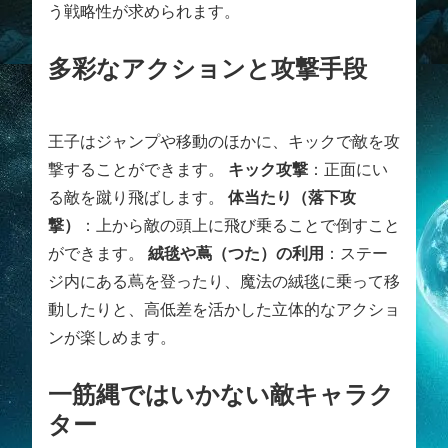
う戦略性が求められます。
多彩なアクションと攻撃手段
王子はジャンプや移動のほかに、キックで敵を攻
撃することができます。
キック攻撃
：正面にい
る敵を蹴り飛ばします。
体当たり（落下攻
撃）
：上から敵の頭上に飛び乗ることで倒すこと
ができます。
絨毯や蔦（つた）の利用
：ステー
ジ内にある蔦を登ったり、魔法の絨毯に乗って移
動したりと、高低差を活かした立体的なアクショ
ンが楽しめます。
一筋縄ではいかない敵キャラク
ター