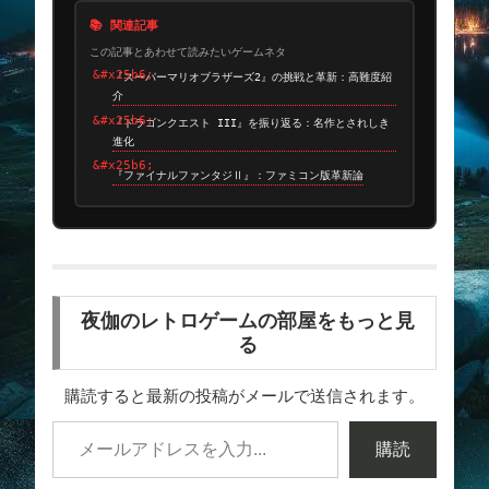
📚 関連記事
この記事とあわせて読みたいゲームネタ
『スーパーマリオブラザーズ2』の挑戦と革新：高難度紹
介
『ドラゴンクエスト III』を振り返る：名作とされしき
進化
『ファイナルファンタジⅡ』：ファミコン版革新論
夜伽のレトロゲームの部屋をもっと見
る
購読すると最新の投稿がメールで送信されます。
購読