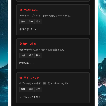
💾 平成あるある
ガラケー・プリクラ・90年代カルチャー再発見。
携帯
音楽
流行
平成の思い出 →
🎬 懐かし映画
昭和〜平成の名作・考察・配信情報まとめ。
名作
解説
配信
映画特集へ →
🧺 ライフハック
生活の知恵・冷凍術・掃除術・時短テクを紹介。
冷凍
節約
小技
ライフハックを見る →