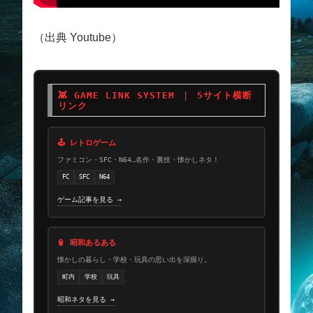
（出典 Youtube）
👾 GAME LINK SYSTEM ｜ 5サイト横断
リンク
🕹 レトロゲーム
ファミコン・SFC・N64…名作・裏技・懐かしネタ！
FC
SFC
N64
ゲーム記事を見る →
🏮 昭和あるある
懐かしの暮らし・学校・玩具の思い出を深掘り。
町内
学校
玩具
昭和ネタを見る →