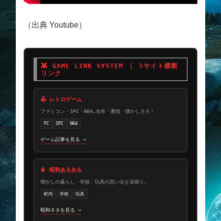
（出典 Youtube）
👾 GAME LINK SYSTEM ｜ 5サイト横断
リンク
🕹 レトロゲーム
ファミコン・SFC・N64…名作・裏技・懐かしネタ！
FC
SFC
N64
ゲーム記事を見る →
🏮 昭和あるある
懐かしの暮らし・学校・玩具の思い出を深掘り。
町内
学校
玩具
昭和ネタを見る →