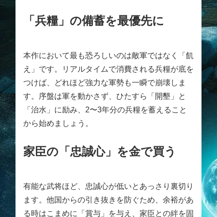
「兵糧」の備蓄を最優先に
本作において最も恐ろしいのは敵軍ではなく「飢
え」です。リアルタイムで消費される兵糧が底を
つけば、どれほど強力な軍勢も一瞬で崩壊しま
す。序盤は軍を動かさず、ひたすら「開墾」と
「治水」に励み、2〜3年分の兵糧を蓄えること
から始めましょう。
家臣の「忠誠心」を金で買う
有能な武将ほど、忠誠心が低いとあっさり裏切り
ます。他国からの引き抜きを防ぐため、余裕があ
る時はこまめに「賞与」を与え、家臣との絆を固