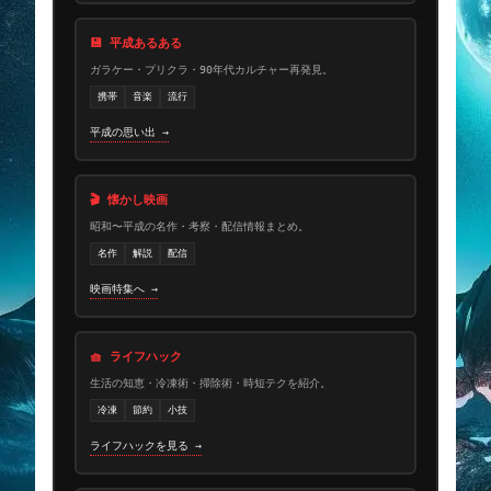
💾 平成あるある
ガラケー・プリクラ・90年代カルチャー再発見。
携帯
音楽
流行
平成の思い出 →
🎬 懐かし映画
昭和〜平成の名作・考察・配信情報まとめ。
名作
解説
配信
映画特集へ →
🧺 ライフハック
生活の知恵・冷凍術・掃除術・時短テクを紹介。
冷凍
節約
小技
ライフハックを見る →