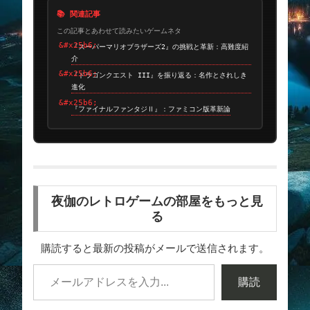
📚 関連記事
この記事とあわせて読みたいゲームネタ
『スーパーマリオブラザーズ2』の挑戦と革新：高難度紹
介
『ドラゴンクエスト III』を振り返る：名作とされしき
進化
『ファイナルファンタジⅡ』：ファミコン版革新論
夜伽のレトロゲームの部屋をもっと見
る
購読すると最新の投稿がメールで送信されます。
購読