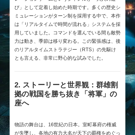
び」として定着し始めた時期です。多くの歴史シ
ミュレーションがターン制を採用する中で、本作
は「リアルタイムで時間が流れる」システムを採
用していました。コマンドを選んでいる間も敵勢
力は動き、季節は移り変わる。この緊張感は、後
のリアルタイムストラテジー（RTS）の先駆け
とも言える、非常に野心的な試みでした。
2. ストーリーと世界観：群雄割
拠の戦国を勝ち抜き「将軍」の
座へ
物語の舞台は、16世紀の日本。室町幕府の権威
が失墜し、各地の有力大名が天下の覇権をめぐっ