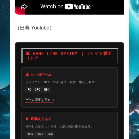
（出典 Youtube）
👾 GAME LINK SYSTEM ｜ 5サイト横断
リンク
🕹 レトロゲーム
ファミコン・SFC・N64…名作・裏技・懐かしネタ！
FC
SFC
N64
ゲーム記事を見る →
🏮 昭和あるある
懐かしの暮らし・学校・玩具の思い出を深掘り。
町内
学校
玩具