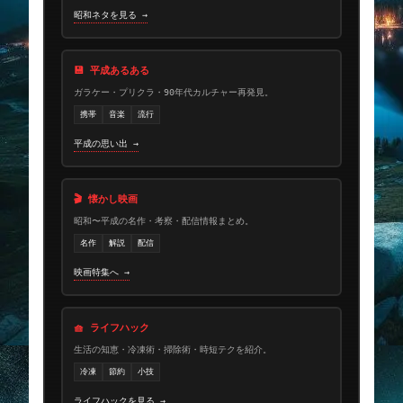
昭和ネタを見る →
💾 平成あるある
ガラケー・プリクラ・90年代カルチャー再発見。
携帯
音楽
流行
平成の思い出 →
🎬 懐かし映画
昭和〜平成の名作・考察・配信情報まとめ。
名作
解説
配信
映画特集へ →
🧺 ライフハック
生活の知恵・冷凍術・掃除術・時短テクを紹介。
冷凍
節約
小技
ライフハックを見る →