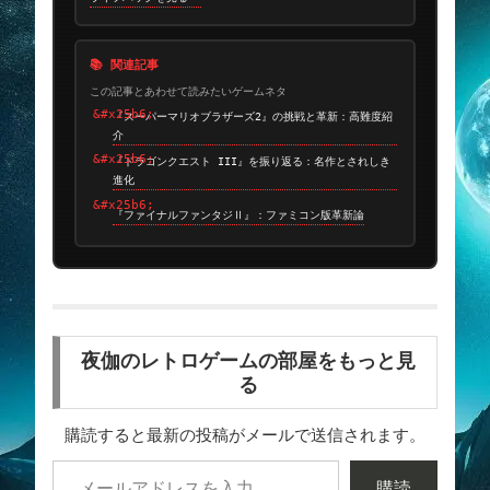
📚 関連記事
この記事とあわせて読みたいゲームネタ
『スーパーマリオブラザーズ2』の挑戦と革新：高難度紹
介
『ドラゴンクエスト III』を振り返る：名作とされしき
進化
『ファイナルファンタジⅡ』：ファミコン版革新論
夜伽のレトロゲームの部屋をもっと見
る
購読すると最新の投稿がメールで送信されます。
購読