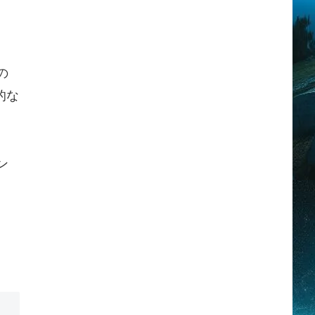
の
的な
ン