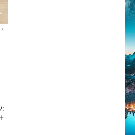
.22
と
壮