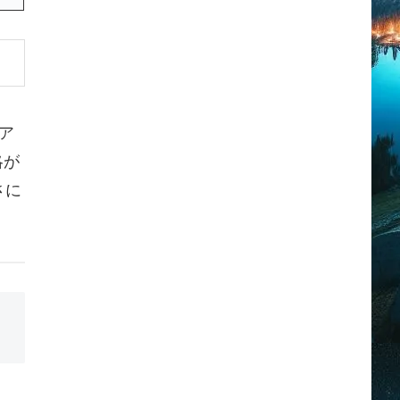
ア
略が
さに