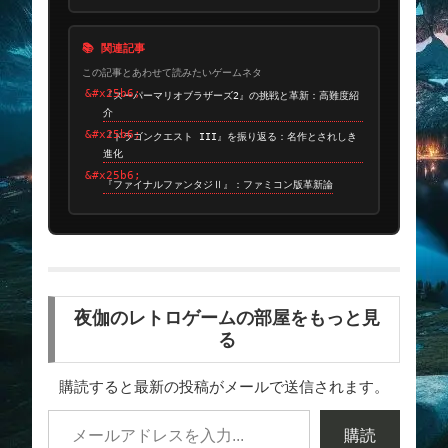
📚 関連記事
この記事とあわせて読みたいゲームネタ
『スーパーマリオブラザーズ2』の挑戦と革新：高難度紹
介
『ドラゴンクエスト III』を振り返る：名作とされしき
進化
『ファイナルファンタジⅡ』：ファミコン版革新論
夜伽のレトロゲームの部屋をもっと見
る
購読すると最新の投稿がメールで送信されます。
購読