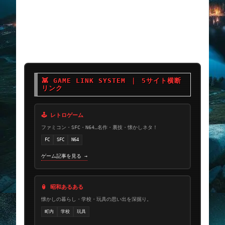
👾 GAME LINK SYSTEM ｜ 5サイト横断
リンク
🕹 レトロゲーム
ファミコン・SFC・N64…名作・裏技・懐かしネタ！
FC
SFC
N64
ゲーム記事を見る →
🏮 昭和あるある
懐かしの暮らし・学校・玩具の思い出を深掘り。
町内
学校
玩具