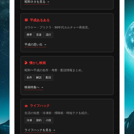
昭和ネタを見る →
💾 平成あるある
ガラケー・プリクラ・90年代カルチャー再発見。
携帯
音楽
流行
平成の思い出 →
🎬 懐かし映画
昭和〜平成の名作・考察・配信情報まとめ。
名作
解説
配信
映画特集へ →
🧺 ライフハック
生活の知恵・冷凍術・掃除術・時短テクを紹介。
冷凍
節約
小技
ライフハックを見る →