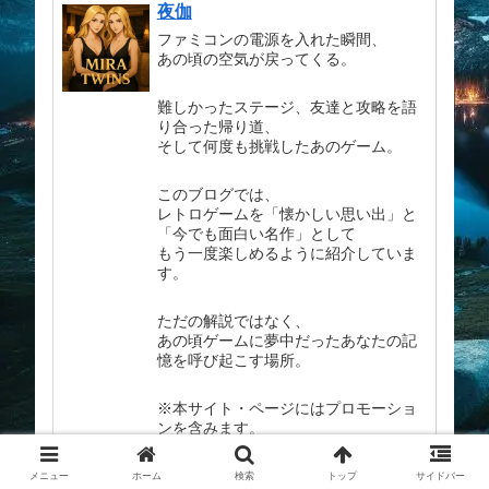
夜伽
ファミコンの電源を入れた瞬間、
あの頃の空気が戻ってくる。
難しかったステージ、友達と攻略を語
り合った帰り道、
そして何度も挑戦したあのゲーム。
このブログでは、
レトロゲームを「懐かしい思い出」と
「今でも面白い名作」として
もう一度楽しめるように紹介していま
す。
ただの解説ではなく、
あの頃ゲームに夢中だったあなたの記
憶を呼び起こす場所。
※本サイト・ページにはプロモーショ
ンを含みます。
掲載に問題がある場合は、削除対応を
メニュー
ホーム
検索
トップ
サイドバー