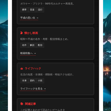
ガラケー・プリクラ・90年代カルチャー再発見。
携帯
音楽
流行
平成の思い出 →
🎬 懐かし映画
昭和〜平成の名作・考察・配信情報まとめ。
名作
解説
配信
映画特集へ →
🧺 ライフハック
生活の知恵・冷凍術・掃除術・時短テクを紹介。
冷凍
節約
小技
ライフハックを見る →
📚 関連記事
この記事とあわせて読みたいゲームネタ