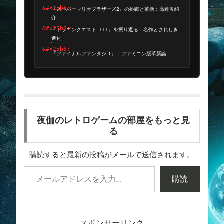
『スーパーマリオブラザーズ2』の挑戦と革新：高難度紹
介
『ドラゴンクエスト III』を振り返る：名作とされしき
進化
『ファイナルファンタジⅡ』：ファミコン版革新論
夜伽のレトロゲームの部屋をもっと見
る
購読すると最新の投稿がメールで送信されます。
購読
スポンサーリンク