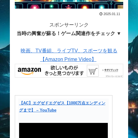
2025.01.11
スポンサーリンク
当時の興奮が蘇る！ゲーム関連作をチェック ▼
映画、TV番組、ライブTV、スポーツを観る
【Amazon Prime Video】
【AC】エグゼドエグゼス【1000万点エンディン
グまで】 – YouTube