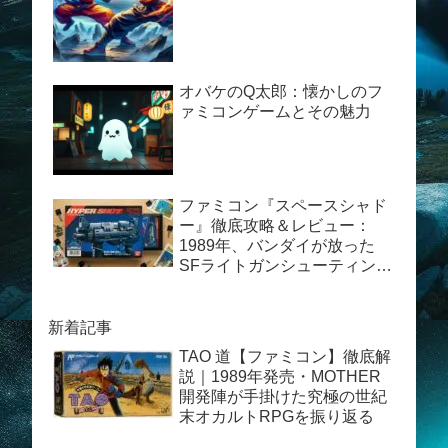
オバケのQ太郎：懐かしのフ
ァミコンゲームとその魅力
ファミコン『スペースシャド
ー』徹底攻略＆レビュー：
1989年、バンダイが放った
SFライトガンシューティング
の真髄
新着記事
TAO 道【ファミコン】徹底解
説｜1989年発売・MOTHER
開発陣が手掛けた究極の世紀
末オカルトRPGを振り返る