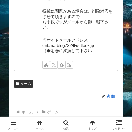
掲載に問題がある場合は、削除対応を
させて頂きますので
お手数ですがメールから御一報下さ
い。
当サイトメールアドレス
entana-blog722◆outlook.jp
（◆を@に変換して下さい）
ゲーム
夜伽
ホーム
ゲーム
メニュー
ホーム
検索
トップ
サイドバー